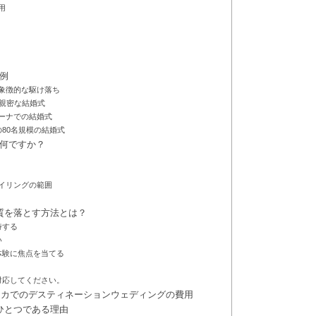
用
例
象徴的な駆け落ち
の親密な結婚式
ーナでの結婚式
80名規模の結婚式
何ですか？
イリングの範囲
質を落とす方法とは？
持する
い
体験に焦点を当てる
対応してください。
メリカでのデスティネーションウェディングの費用
ひとつである理由