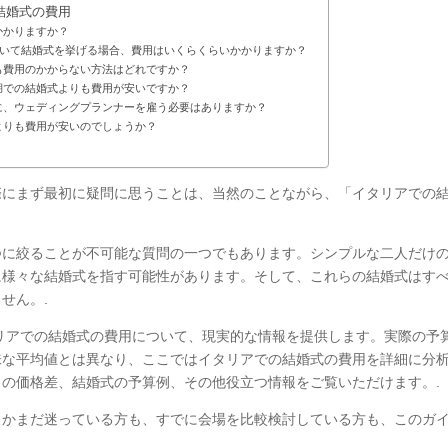
結婚式の費用
かかりますか？
招いて結婚式を挙げる場合、費用はいくらくらいかかりますか？
も費用のかからない方法はどれですか？
湖での結婚式よりも費用が安いですか？
に、ウェディングプランナーを雇う必要はありますか？
よりも費用が安いのでしょうか？
際にまず最初に疑問に思うことは、当然のことながら、「イタリアでの
つに絞ることが不可能な質問の一つでもあります。シンプルな二人だけ
に様々な結婚式を指す可能性があります。そして、これらの結婚式はす
せん。.
タリアでの結婚式の費用について、現実的な情報を提供します。実際の予
味な平均値とは異なり、ここではイタリアでの結婚式の費用を詳細に分
の価格差、結婚式の予算例、その他役立つ情報をご覧いただけます。.
うかまだ迷っている方も、すでに会場を比較検討している方も、このガ