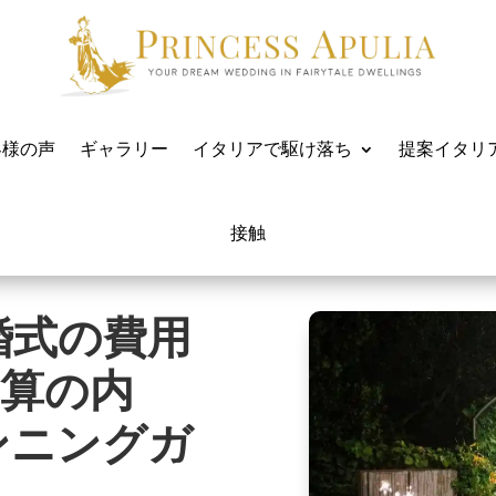
客様の声
ギャラリー
イタリアで駆け落ち
提案イタリ
接触
婚式の費用
予算の内
ンニングガ