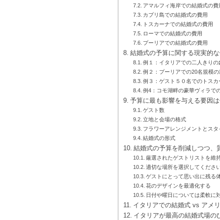
アマルフィ海岸での結婚式の費
カプリ島での結婚式の費用
トスカーナでの結婚式の費用
ローマでの結婚式の費用
プーリアでの結婚式の費用
結婚式の予算に関する現実的な
例１：イタリアでの二人きりの
例２：プーリアでの20名規模
例３：ゲスト５０名でのトスカ
例4：コモ湖畔の豪華ヴィラでの
予算に最も影響を与える要因は
ゲスト数
立地と会場の格式
フラワーアレンジメントとスタ
結婚式の形式
結婚式の予算を削減しつつ、
厳選されたゲストリストを維
適切な場所を選択してくださ
ゲストにとって思い出に残る
花のデザインを最適化する
日付や曜日については柔軟に
イタリアでの結婚式 vs ア
イタリアが最高の結婚式場の