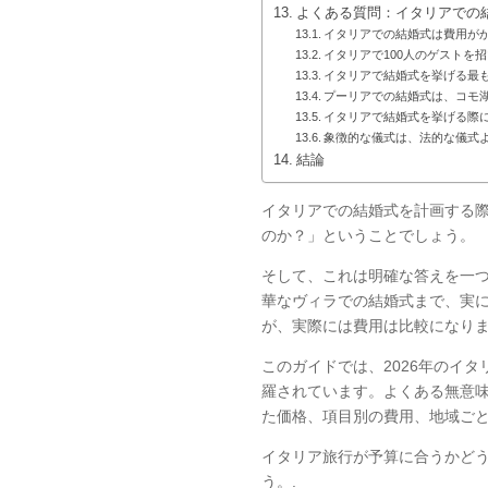
よくある質問：イタリアでの
イタリアでの結婚式は費用が
イタリアで100人のゲストを
イタリアで結婚式を挙げる最
プーリアでの結婚式は、コモ
イタリアで結婚式を挙げる際
象徴的な儀式は、法的な儀式
結論
イタリアでの結婚式を計画する
のか？」ということでしょう。
そして、これは明確な答えを一
華なヴィラでの結婚式まで、実
が、実際には費用は比較になりま
このガイドでは、2026年のイ
羅されています。よくある無意
た価格、項目別の費用、地域ごと
イタリア旅行が予算に合うかど
う。.