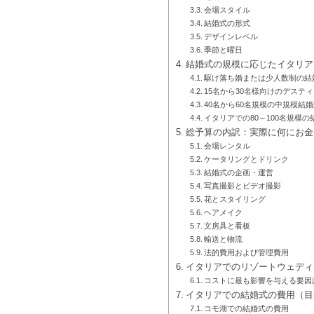
会場スタイル
結婚式の形式
デザインレベル
季節と曜日
結婚式の規模に応じたイタリア
駆け落ち婚または少人数制の結婚
15名から30名様向けのデステ
40名から60名規模の中規模結
イタリアでの80～100名規模
総予算の内訳：実際に何にお金
会場レンタル
ケータリングとドリンク
結婚式の企画・運営
写真撮影とビデオ撮影
花とスタイリング
ヘアメイク
文房具と看板
輸送と物流
法的費用および管理費用
イタリアでのリゾートウェディ
コストに最も影響を与える要因
イタリアでの結婚式の費用（目
コモ湖での結婚式の費用