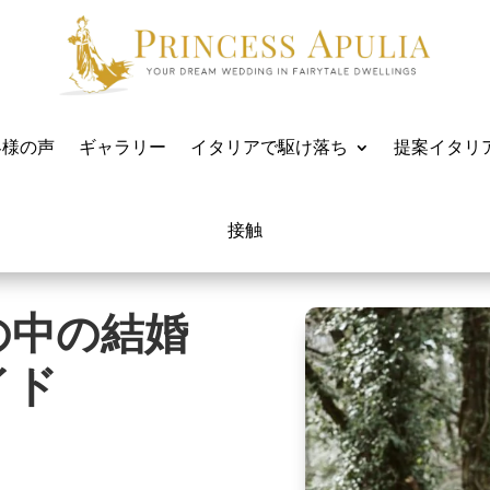
客様の声
ギャラリー
イタリアで駆け落ち
提案イタリ
接触
の中の結婚
イド