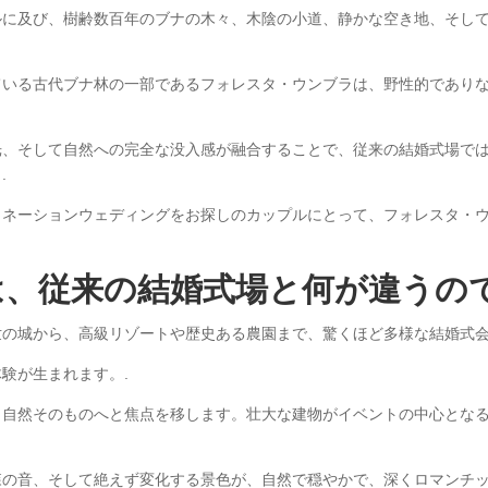
ルに及び、樹齢数百年のブナの木々、木陰の小道、静かな空き地、そし
ている古代ブナ林の一部であるフォレスタ・ウンブラは、野性的であり
光、そして自然への完全な没入感が融合することで、従来の結婚式場で
.
ィネーションウェディングをお探しのカップルにとって、フォレスタ・
は、従来の結婚式場と何が違うの
の城から、高級リゾートや歴史ある農園まで、驚くほど多様な結婚式会
験が生まれます。.
ら自然そのものへと焦点を移します。壮大な建物がイベントの中心とな
の音、そして絶えず変化する景色が、自然で穏やかで、深くロマンチッ