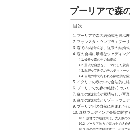
プーリアで森
目次
プーリアで森の結婚式を選ぶ理
フォレスタ・ウンブラ：プーリ
森での結婚式は、従来の結婚式
森の会場に最適なウェディング
優雅な森の中の結婚式
贅沢な自然をテーマにした祝宴
親密な雰囲気のデスティネーシ
自然の中で行われる象徴的な儀
イタリアの森の中で合法的に結
プーリアでの森の結婚式はいく
森での結婚式が素晴らしい写真
森での結婚式とリゾートウェデ
プーリア州の自然に囲まれた代
森林ウェディング会場に関す
森林での結婚式は、大人数の
プーリア地方で森の中で結婚
森の中での結婚式は、それで