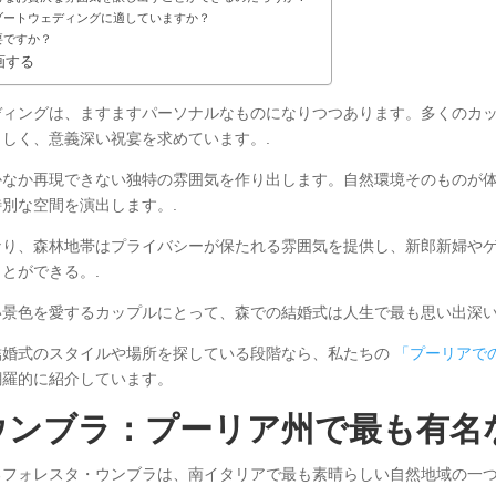
ゾートウェディングに適していますか？
要ですか？
画する
ディングは、ますますパーソナルなものになりつつあります。多くのカ
しく、意義深い祝宴を求めています。.
かなか再現できない独特の雰囲気を作り出します。自然環境そのものが
別な空間を演出します。.
なり、森林地帯はプライバシーが保たれる雰囲気を提供し、新郎新婦や
とができる。.
景色を愛するカップルにとって、森での結婚式は人生で最も思い出深い
結婚式のスタイルや場所を探している段階なら、私たちの
「プーリアで
網羅的に紹介しています。
ウンブラ：プーリア州で最も有名
フォレスタ・ウンブラは、南イタリアで最も素晴らしい自然地域の一つ