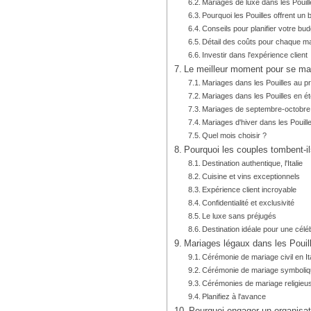
Mariages de luxe dans les Pouil
Pourquoi les Pouilles offrent un 
Conseils pour planifier votre bud
Détail des coûts pour chaque m
Investir dans l'expérience client
Le meilleur moment pour se mar
Mariages dans les Pouilles au p
Mariages dans les Pouilles en é
Mariages de septembre-octobre
Mariages d'hiver dans les Pouill
Quel mois choisir ?
Pourquoi les couples tombent-i
Destination authentique, l'Italie
Cuisine et vins exceptionnels
Expérience client incroyable
Confidentialité et exclusivité
Le luxe sans préjugés
Destination idéale pour une célé
Mariages légaux dans les Pouil
Cérémonie de mariage civil en Ita
Cérémonie de mariage symboli
Cérémonies de mariage religieu
Planifiez à l'avance