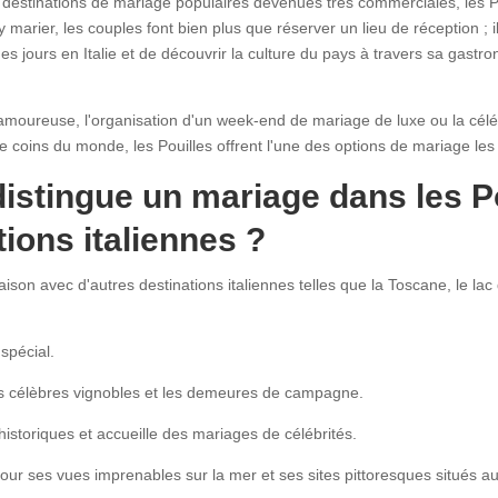
estinations de mariage populaires devenues très commerciales, les Pou
y marier, les couples font bien plus que réserver un lieu de réception ; i
es jours en Italie et de découvrir la culture du pays à travers sa gast
moureuse, l'organisation d'un week-end de mariage de luxe ou la céléb
e coins du monde, les Pouilles offrent l'une des options de mariage les
distingue un mariage dans les P
tions italiennes ?
n avec d'autres destinations italiennes telles que la Toscane, le lac
spécial.
s célèbres vignobles et les demeures de campagne.
historiques et accueille des mariages de célébrités.
our ses vues imprenables sur la mer et ses sites pittoresques situés au