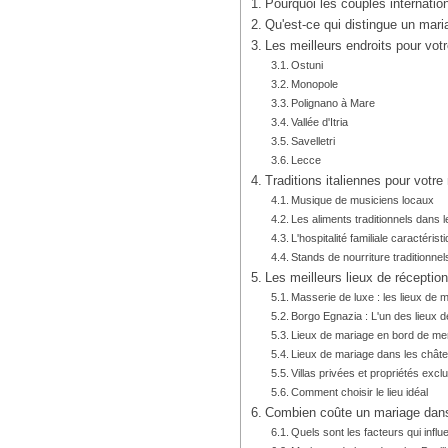
Pourquoi les couples internatio
Qu'est-ce qui distingue un mari
Les meilleurs endroits pour vot
Ostuni
Monopole
Polignano à Mare
Vallée d'Itria
Savelletri
Lecce
Traditions italiennes pour votre
Musique de musiciens locaux
Les aliments traditionnels dans
L'hospitalité familiale caractérist
Stands de nourriture traditionnel
Les meilleurs lieux de réceptio
Masserie de luxe : les lieux de 
Borgo Egnazia : L'un des lieux d
Lieux de mariage en bord de me
Lieux de mariage dans les chât
Villas privées et propriétés excl
Comment choisir le lieu idéal
Combien coûte un mariage dans 
Quels sont les facteurs qui influ