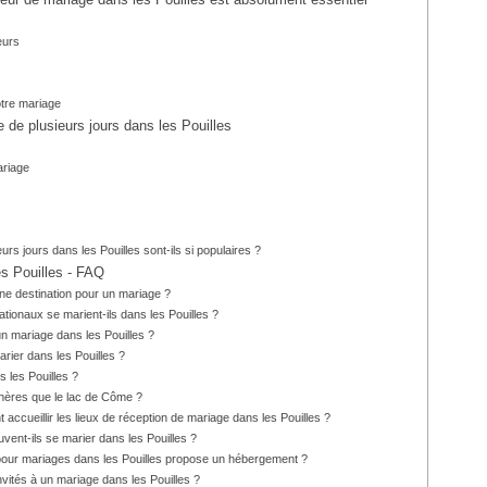
eur de mariage dans les Pouilles est absolument essentiel
eurs
votre mariage
de plusieurs jours dans les Pouilles
ariage
rs jours dans les Pouilles sont-ils si populaires ?
es Pouilles - FAQ
nne destination pour un mariage ?
ationaux se marient-ils dans les Pouilles ?
un mariage dans les Pouilles ?
rier dans les Pouilles ?
 les Pouilles ?
chères que le lac de Côme ?
ccueillir les lieux de réception de mariage dans les Pouilles ?
ent-ils se marier dans les Pouilles ?
 pour mariages dans les Pouilles propose un hébergement ?
vités à un mariage dans les Pouilles ?