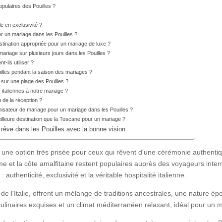
opulaires des Pouilles ?
e en exclusivité ?
 un mariage dans les Pouilles ?
estination appropriée pour un mariage de luxe ?
 mariage sur plusieurs jours dans les Pouilles ?
t-ils utiliser ?
uilles pendant la saison des mariages ?
sur une plage des Pouilles ?
s italiennes à notre mariage ?
eu de la réception ?
isateur de mariage pour un mariage dans les Pouilles ?
eilleure destination que la Toscane pour un mariage ?
êve dans les Pouilles avec la bonne vision
 une option très prisée pour ceux qui rêvent d'une cérémonie authentiqu
 et la côte amalfitaine restent populaires auprès des voyageurs interna
 authenticité, exclusivité et la véritable hospitalité italienne.
 de l'Italie, offrent un mélange de traditions ancestrales, une nature ép
culinaires exquises et un climat méditerranéen relaxant, idéal pour un 