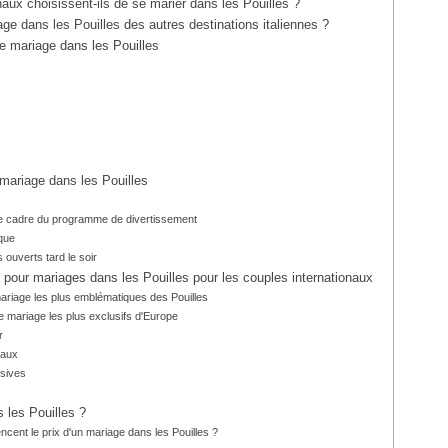
naux choisissent-ils de se marier dans les Pouilles ?
age dans les Pouilles des autres destinations italiennes ?
re mariage dans les Pouilles
 mariage dans les Pouilles
 le cadre du programme de divertissement
ique
s ouverts tard le soir
n pour mariages dans les Pouilles pour les couples internationaux
mariage les plus emblématiques des Pouilles
e mariage les plus exclusifs d'Europe
r
eaux
usives
les Pouilles ?
encent le prix d'un mariage dans les Pouilles ?