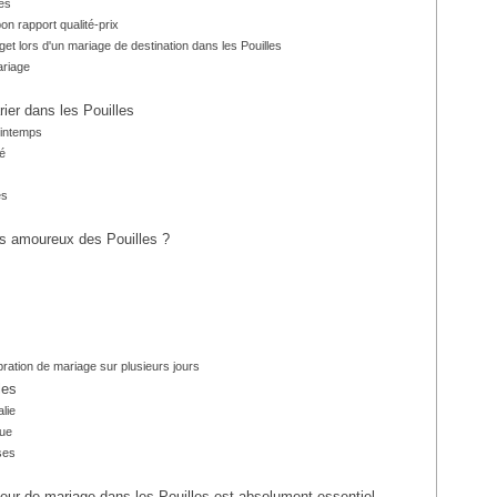
les
bon rapport qualité-prix
get lors d'un mariage de destination dans les Pouilles
ariage
ier dans les Pouilles
rintemps
té
es
ls amoureux des Pouilles ?
bration de mariage sur plusieurs jours
les
lie
que
ses