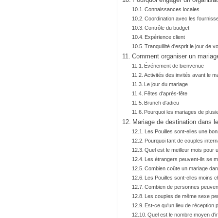
Pourquoi engager un organisat
Connaissances locales
Coordination avec les fourniss
Contrôle du budget
Expérience client
Tranquillité d'esprit le jour de 
Comment organiser un mariage 
Événement de bienvenue
Activités des invités avant le m
Le jour du mariage
Fêtes d'après-fête
Brunch d'adieu
Pourquoi les mariages de plusieu
Mariage de destination dans l
Les Pouilles sont-elles une bo
Pourquoi tant de couples intern
Quel est le meilleur mois pour 
Les étrangers peuvent-ils se ma
Combien coûte un mariage dans
Les Pouilles sont-elles moins 
Combien de personnes peuvent a
Les couples de même sexe peuv
Est-ce qu'un lieu de réception
Quel est le nombre moyen d'in