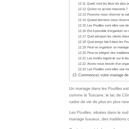
Quels sont les lieux les plus p
Qu'est-ce qu'une masseria ?
Pouvons-nous réserver la sall
Quand devrions-nous réserver
Les Pouilles sont-elles une d
Est-il possible d'organiser un
Quel aéroport les clients doiven
Quel temps fait-il dans les Po
Peut-on organiser un mariage 
Peut-on intégrer des tradition
Les invités logent-ils sur le li
Avons-nous besoin d'un organ
Les Pouilles sont-elles une m
Commencez votre mariage de r
Un mariage dans les Pouilles est
comme la Toscane, le lac de Côme
cadre de vie de plus en plus rare :
Les Pouilles, situées dans le sud
mariage luxueux, des traditions 