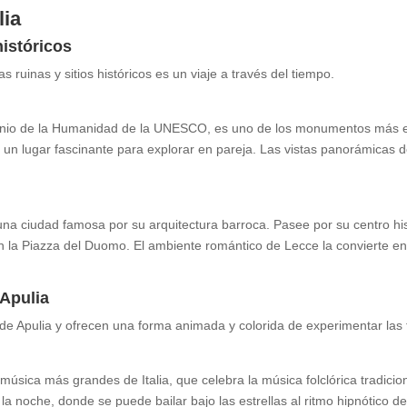
lia
históricos
as ruinas y sitios históricos es un viaje a través del tiempo.
trimonio de la Humanidad de la UNESCO, es uno de los monumentos más 
en un lugar fascinante para explorar en pareja. Las vistas panorámicas
a ciudad famosa por su arquitectura barroca. Pasee por su centro histó
n la Piazza del Duomo. El ambiente romántico de Lecce la convierte en
 Apulia
a de Apulia y ofrecen una forma animada y colorida de experimentar las 
.
 música más grandes de Italia, que celebra la música folclórica tradici
la noche, donde se puede bailar bajo las estrellas al ritmo hipnótico de 