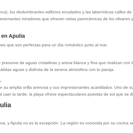
), los deslumbrantes edificios encalados y las laberínticas calles de 
esionantes miradores que ofrecen vistas panorámicas de los olivares y e
 en Apulia
nes que son perfectas para un día romántico junto al mar.
 presume de aguas cristalinas y arena blanca y fina que rivalizan con 
cálidas aguas y disfruta de la serena atmósfera con tu pareja.
.
 su amplia orilla arenosa y sus impresionantes acantilados. Uno de su
l caer la tarde, la playa ofrece espectaculares puestas de sol que se d
ulia
ana, y Apulia no es la excepción. La región es conocida por su cocina s