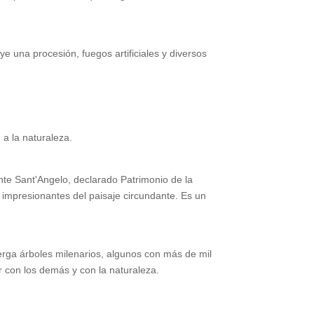
ye una procesión, fuegos artificiales y diversos
a la naturaleza.
te Sant'Angelo, declarado Patrimonio de la
 impresionantes del paisaje circundante. Es un
rga árboles milenarios, algunos con más de mil
 con los demás y con la naturaleza.