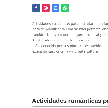
Actividades románticas para disfrutar en tu lu
hora de planificar la luna de miel perfecta, e
combine belleza natural, riqueza cultural y exp
Apulia, situada en el extremo sureste de Italia
más. Conocida por sus pintorescos pueblos, i
exquisita gastronomía y vibrante cultura, […]
Actividades románticas pa