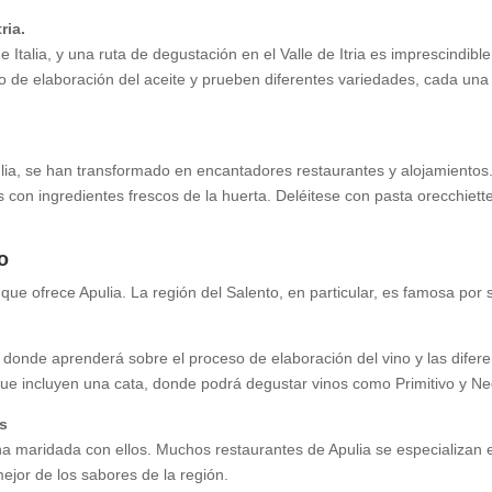
ria.
e Italia, y una ruta de degustación en el Valle de Itria es imprescindib
so de elaboración del aceite y prueben diferentes variedades, cada una
ulia, se han transformado en encantadores restaurantes y alojamientos.
 con ingredientes frescos de la huerta. Deléitese con pasta orecchiette
o
ue ofrece Apulia. La región del Salento, en particular, es famosa por s
, donde aprenderá sobre el proceso de elaboración del vino y las dife
que incluyen una cata, donde podrá degustar vinos como Primitivo y N
s
na maridada con ellos. Muchos restaurantes de Apulia se especializan e
ejor de los sabores de la región.