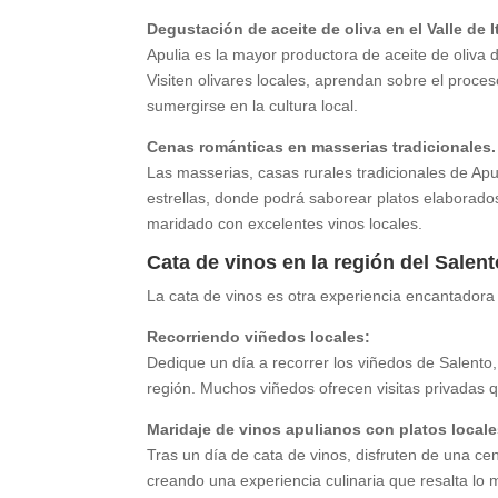
Degustación de aceite de oliva en el Valle de It
Apulia es la mayor productora de aceite de oliva d
Visiten olivares locales, aprendan sobre el proce
sumergirse en la cultura local.
Cenas románticas en masserias tradicionales.
Las masserias, casas rurales tradicionales de Ap
estrellas, donde podrá saborear platos elaborados
maridado con excelentes vinos locales.
Cata de vinos en la región del Salent
La cata de vinos es otra experiencia encantadora q
Recorriendo viñedos locales:
Dedique un día a recorrer los viñedos de Salento
región. Muchos viñedos ofrecen visitas privadas 
Maridaje de vinos apulianos con platos locale
Tras un día de cata de vinos, disfruten de una ce
creando una experiencia culinaria que resalta lo m