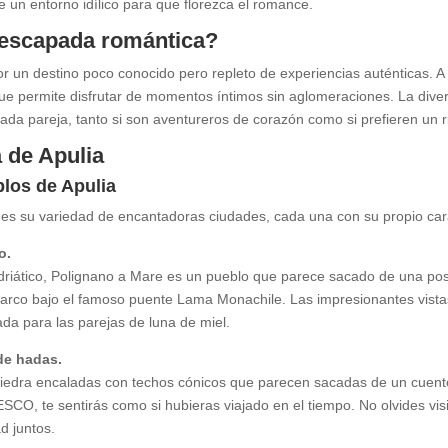
e un entorno idílico para que florezca el romance.
u escapada romántica?
por un destino poco conocido pero repleto de experiencias auténticas. A 
e permite disfrutar de momentos íntimos sin aglomeraciones. La diversi
cada pareja, tanto si son aventureros de corazón como si prefieren un 
 de Apulia
los de Apulia
es su variedad de encantadoras ciudades, cada una con su propio car
o.
riático, Polignano a Mare es un pueblo que parece sacado de una post
arco bajo el famoso puente Lama Monachile. Las impresionantes vistas
ada para las parejas de luna de miel.
 de hadas.
 piedra encaladas con techos cónicos que parecen sacadas de un cuent
O, te sentirás como si hubieras viajado en el tiempo. No olvides visit
d juntos.