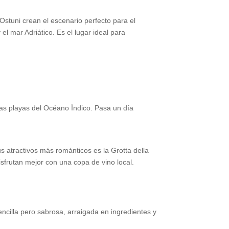
Ostuni crean el escenario perfecto para el
l mar Adriático. Es el lugar ideal para
las playas del Océano Índico. Pasa un día
s atractivos más románticos es la Grotta della
isfrutan mejor con una copa de vino local.
encilla pero sabrosa, arraigada en ingredientes y